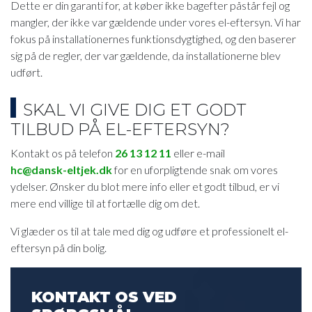
Dette er din garanti for, at køber ikke bagefter påstår fejl og
mangler, der ikke var gældende under vores el-eftersyn. Vi har
fokus på installationernes funktionsdygtighed, og den baserer
sig på de regler, der var gældende, da installationerne blev
udført.
​SKAL VI GIVE DIG ET GODT
TILBUD PÅ EL-EFTERSYN?
Kontakt os på telefon
26 13 12 11
eller e-mail
hc@dansk-eltjek.dk
for en uforpligtende snak om vores
ydelser. Ønsker du blot mere info eller et godt tilbud, er vi
mere end villige til at fortælle dig om det.
​Vi glæder os til at tale med dig og udføre et professionelt el-
eftersyn på din bolig.​
KONTAKT OS VED