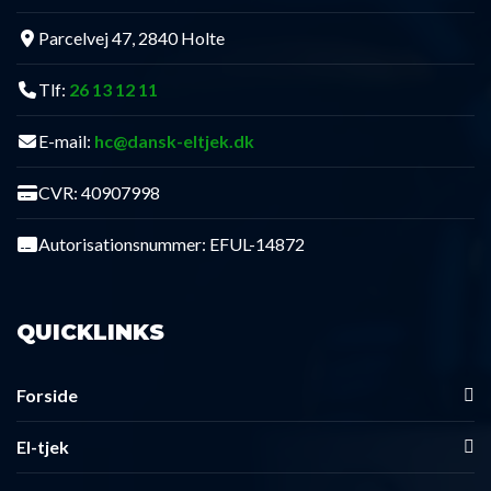
Parcelvej 47, 2840 Holte
Tlf:
26 13 12 11
E-mail:
hc@dansk-eltjek.dk
CVR: 40907998
Autorisationsnummer: EFUL-14872
QUICKLINKS
Forside
El-tjek