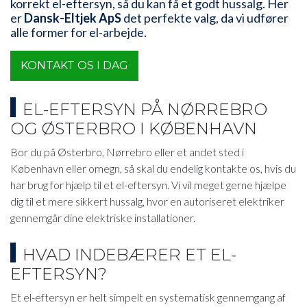
korrekt el-eftersyn, så du kan få et godt hussalg. Her
er
Dansk-Eltjek ApS
det perfekte valg, da vi udfører
alle former for el-arbejde.
KONTAKT OS I DAG
EL-EFTERSYN PÅ NØRREBRO
OG ØSTERBRO I KØBENHAVN
​Bor du på Østerbro, Nørrebro eller et andet sted i
København eller omegn, så skal du endelig kontakte os, hvis du
har brug for hjælp til et el-eftersyn. Vi vil meget gerne hjælpe
dig til et mere sikkert hussalg, hvor en autoriseret elektriker
gennemgår dine elektriske installationer.
​HVAD INDEBÆRER ET EL-
EFTERSYN?
Et el-eftersyn er helt simpelt en systematisk gennemgang af