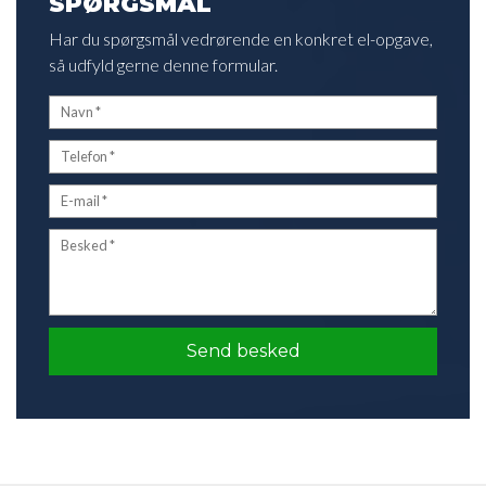
SPØRGSMÅL
Har du spørgsmål vedrørende en konkret el-opgave,
så udfyld gerne denne formular.