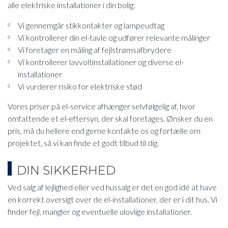
alle elektriske installationer i din bolig:
Vi gennemgår stikkontakter og lampeudtag
Vi kontrollerer din el-tavle og udfører relevante målinger
Vi foretager en måling af fejlstrømsafbrydere
Vi kontrollerer lavvoltinstallationer og diverse el-
installationer
Vi vurderer risiko for elektriske stød​
Vores priser på el-service afhænger selvfølgelig af, hvor
omfattende et el-eftersyn, der skal foretages. Ønsker du en
pris, må du hellere end gerne kontakte os og fortælle om
projektet, så vi kan finde et godt tilbud til dig.
​DIN SIKKERHED
Ved salg af lejlighed eller ved hussalg er det en god idé at have
en korrekt oversigt over de el-installationer, der er i dit hus. Vi
finder fejl, mangler og eventuelle ulovlige installationer.